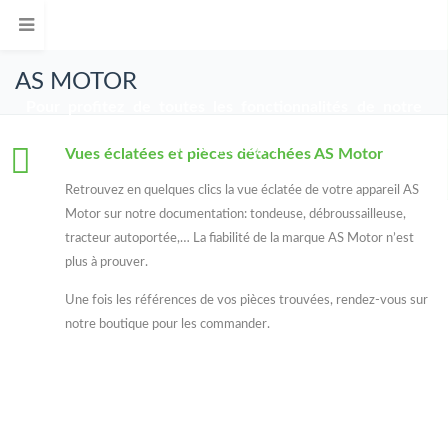
Ouvrir le Chatbot
AS MOTOR
Pour profitez de toutes les fonctionnalités de notre
site, nous vous conseillons de basculer votre écran en
mode paysage.
Vues éclatées et pièces détachées AS Motor
Retrouvez en quelques clics la vue éclatée de votre appareil AS
Motor sur notre documentation: tondeuse, débroussailleuse,
tracteur autoportée,… La fiabilité de la marque AS Motor n’est
plus à prouver.
Une fois les références de vos pièces trouvées, rendez-vous sur
notre boutique pour les commander.