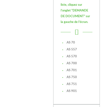
liste, cliquez sur
l’onglet “DEMANDE
DE DOCUMENT” sur
la gauche de l’écran.
AS 70
AS 557
AS 570
AS 700
AS 701
AS 750
AS 751
AS 901