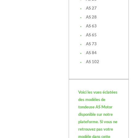
AS 27
AS 28
AS 63
AS 65
AS 73
AS 84
AS 102
Voici les vues éclatées
des modèles de
tondeuse AS Motor
disponible sur notre
plateforme. Si vous ne
retrouvez pas votre
modèle dans cette