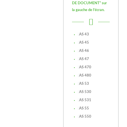
DE DOCUMENT” sur
la gauche de l’écran.
AS 43
AS 45
AS 46
AS 47
AS 470
AS 480
AS 53
AS 530
AS 531
AS 55
AS 550